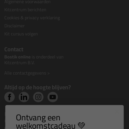
Algemene voorwaarden
Kitcentrum berichten
Cookies & privacy verklaring
Disclaimer
Kit cursus volgen
Contact
Bostik online
is onderdeel van
Kitcentrum B.V.
Alle contactgegevens >
Altijd op de hoogte blijven?
Nieuws, tips en exclusieve deals rechtstreeks in je
Ontvang een
inbox
welkomstcadeau 💚