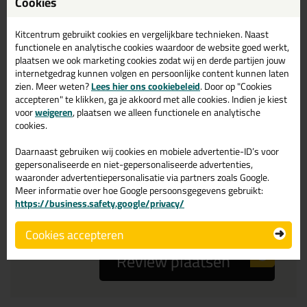
Cookies
Kitcentrum gebruikt cookies en vergelijkbare technieken. Naast
Je ervaring
functionele en analytische cookies waardoor de website goed werkt,
plaatsen we ook marketing cookies zodat wij en derde partijen jouw
internetgedrag kunnen volgen en persoonlijke content kunnen laten
zien. Meer weten?
Lees hier ons cookiebeleid
. Door op "Cookies
accepteren" te klikken, ga je akkoord met alle cookies. Indien je kiest
voor
weigeren
, plaatsen we alleen functionele en analytische
cookies.
Beoordeling
Daarnaast gebruiken wij cookies en mobiele advertentie-ID’s voor
gepersonaliseerde en niet-gepersonaliseerde advertenties,
waaronder advertentiepersonalisatie via partners zoals Google.
Zou jij dit product aanbevelen bij anderen?
Meer informatie over hoe Google persoonsgegevens gebruikt:
https://business.safety.google/privacy/
ja
nee
Cookies accepteren
Review plaatsen