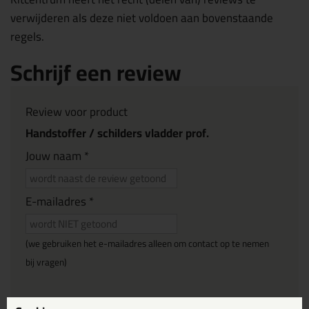
verwijderen als deze niet voldoen aan bovenstaande
regels.
Schrijf een review
Review voor product
Handstoffer / schilders vladder prof.
Jouw naam *
E-mailadres *
(we gebruiken het e-mailadres alleen om contact op te nemen
bij vragen)
Reviewtitel *