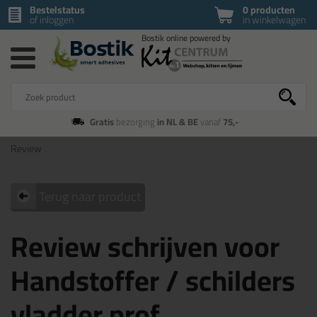
Bestelstatus
0 producten
of inloggen
in winkelwagen
Gratis
bezorging
in NL & BE
vanaf
75,-
Review
Terug naar product
Review schrijven voor
Handstoffer / schilders
vladder prof.