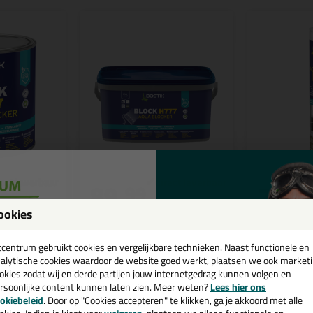
89,
7,
99
25
ookies
uablocker
Bostik H777 Aquablocker
Bostik H77
emmer 6kg
290ml
een
dichte
Elastische en waterdichte
Elastische en
ntale en
coating voor horizontale en
coating voor 
cadeau 💚
tcentrum gebruikt cookies en vergelijkbare technieken. Naast functionele en
ken
verticale oppervlakken
verticale opp
alytische cookies waardoor de website goed werkt, plaatsen we ook market
okies zodat wij en derde partijen jouw internetgedrag kunnen volgen en
rsoonlijke content kunnen laten zien. Meer weten?
Lees hier ons
Bekijken
Bekijke
e nieuwsbrief en ontvang een
okiebeleid
. Door op "Cookies accepteren" te klikken, ga je akkoord met alle
v. €35,-
bij je eerste bestelling!