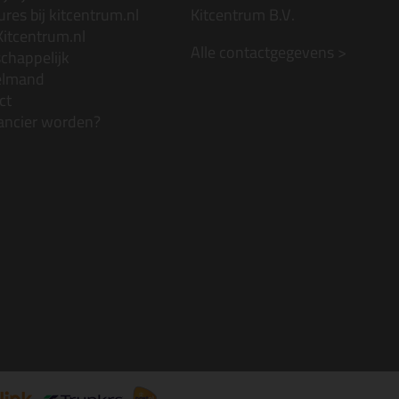
res bij kitcentrum.nl
Kitcentrum B.V.
Kitcentrum.nl
Alle contactgegevens >
chappelijk
elmand
ct
ancier worden?