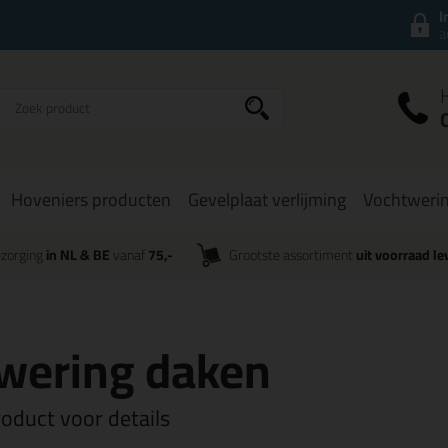
I
a
Hoveniers producten
Gevelplaat verlijming
Vochtweri
zorging
in NL & BE
vanaf
75,-
Grootste assortiment
uit voorraad le
wering daken
roduct voor details