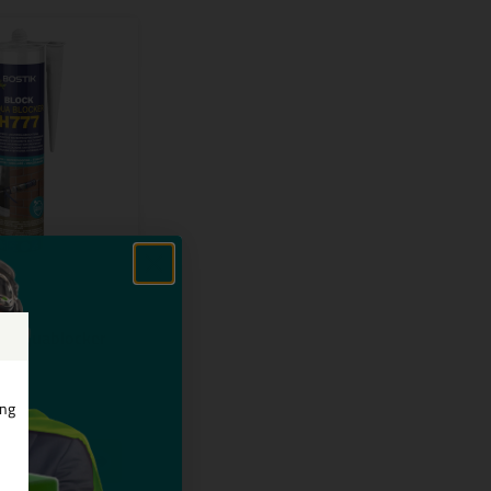
7 Aquablocker
 waterdichte
horizontale en
ervlakken
ing
n