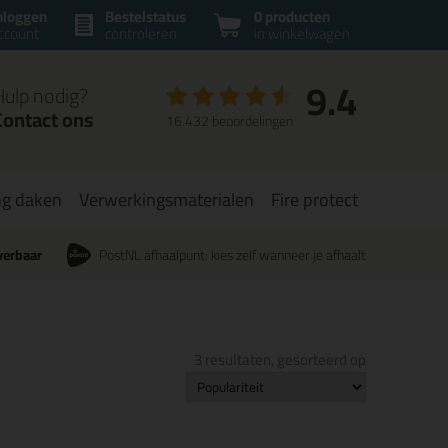
nloggen
Bestelstatus
0 producten
ccount
controleren
in winkelwagen
9.4
Hulp nodig?
Contact ons
16.432 beoordelingen
ng daken
Verwerkingsmaterialen
Fire protect
verbaar
PostNL afhaalpunt: kies zelf wanneer je afhaalt
3 resultaten, gesorteerd op