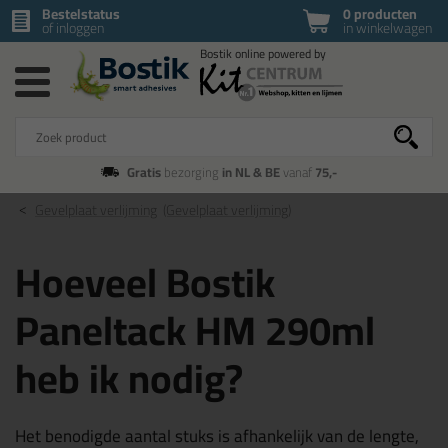
Bestelstatus
0 producten
of inloggen
in winkelwagen
Gratis
bezorging
in NL & BE
vanaf
75,-
Gevelplaat verlijming
(Gevelplaat verlijming)
Hoeveel Bostik
Paneltack HM 290ml
heb ik nodig?
Het benodigde aantal stuks is afhankelijk van de lengte,