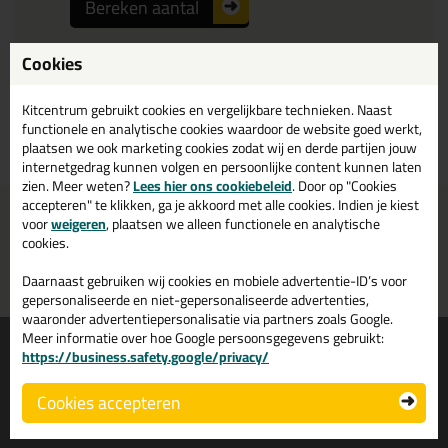
Bereken aantal
Cookies
Kitcentrum gebruikt cookies en vergelijkbare technieken. Naast
functionele en analytische cookies waardoor de website goed werkt,
Bekijk product
plaatsen we ook marketing cookies zodat wij en derde partijen jouw
internetgedrag kunnen volgen en persoonlijke content kunnen laten
zien. Meer weten?
Lees hier ons cookiebeleid
. Door op "Cookies
accepteren" te klikken, ga je akkoord met alle cookies. Indien je kiest
Voor 21:00 uur besteld
Gratis
bezorging in
NL & BE
voor
weigeren
, plaatsen we alleen functionele en analytische
morgen in huis
vanaf
75,-
cookies.
Grootste assortiment
PostNL afhaalpunt: kies zelf
Daarnaast gebruiken wij cookies en mobiele advertentie-ID’s voor
uit voorraad leverbaar
wanneer je afhaalt
gepersonaliseerde en niet-gepersonaliseerde advertenties,
waaronder advertentiepersonalisatie via partners zoals Google.
Meer informatie over hoe Google persoonsgegevens gebruikt:
Informatie
Over ons
https://business.safety.google/privacy/
Tips en tricks
Wie wij zijn?
Cookies accepteren
Keuzehulpen
Vacatures bij kitcentrum.nl
Acties
Over Kitcentrum.nl