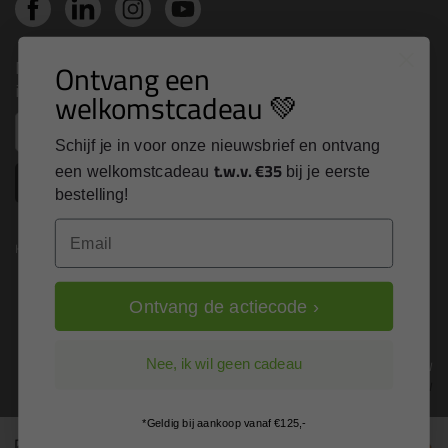
Nieuws, tips en exclusieve deals rechtstreeks in je
Ontvang een
inbox
welkomstcadeau 💚
Email
Schijf je in voor onze nieuwsbrief en ontvang
t.w.v. €35
een welkomstcadeau
bij je eerste
Inschrijven
bestelling!
Email
Kitcentrum is trots op:
Ontvang de actiecode ›
Alle prijzen zijn in EURO en excl. 21% BTW
Nee, ik wil geen cadeau
wijzig naar incl. BTW
*Geldig bij aankoop vanaf €125,-