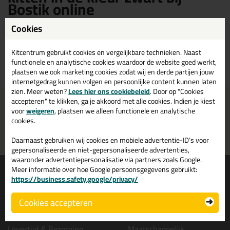
Bostik online
Cookies
Bostik bostik Kitten in de kleur zwart kopen? Op Bostik online vind je
een ruim assortiment Bostik zwarte bostik kitten. Bestel je Bostik
bostik kitten zwart daarom gemakkelijk en snel op Bostik online!
Kitcentrum gebruikt cookies en vergelijkbare technieken. Naast
functionele en analytische cookies waardoor de website goed werkt,
plaatsen we ook marketing cookies zodat wij en derde partijen jouw
internetgedrag kunnen volgen en persoonlijke content kunnen laten
zien. Meer weten?
Lees hier ons cookiebeleid
. Door op "Cookies
accepteren" te klikken, ga je akkoord met alle cookies. Indien je kiest
Voor 16:00 uur besteld
Gratis
bezorging in
NL & BE
voor
weigeren
, plaatsen we alleen functionele en analytische
morgen in huis
vanaf
75,-
cookies.
Grootste assortiment
PostNL afhaalpunt: kies zelf
Daarnaast gebruiken wij cookies en mobiele advertentie-ID’s voor
uit voorraad leverbaar
wanneer je afhaalt
gepersonaliseerde en niet-gepersonaliseerde advertenties,
waaronder advertentiepersonalisatie via partners zoals Google.
Informatie
Over ons
Meer informatie over hoe Google persoonsgegevens gebruikt:
https://business.safety.google/privacy/
Tips en tricks
Wie wij zijn?
Keuzehulpen
Vacatures bij kitcentrum.nl
Cookies accepteren
Acties
Over Kitcentrum.nl
Levertijd & Bezorging
Maatschappelijk