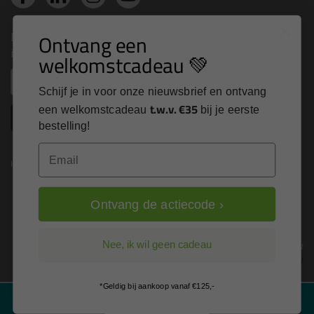
Nieuws, tips en exclusieve deals rechtstreeks in je
Ontvang een
inbox
welkomstcadeau 💚
Email
Schijf je in voor onze nieuwsbrief en ontvang
t.w.v. €35
een welkomstcadeau
bij je eerste
Inschrijven
bestelling!
Email
Kitcentrum is trots op:
Ontvang de actiecode ›
Alle prijzen zijn in EURO en excl. 21% BTW
Nee, ik wil geen cadeau
wijzig naar incl. BTW
*Geldig bij aankoop vanaf €125,-
Filter