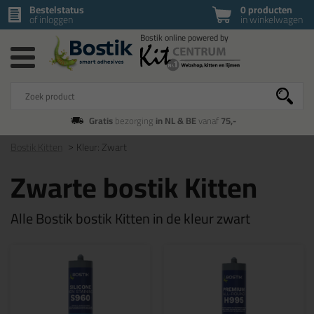
Bestelstatus
0 producten
of inloggen
in winkelwagen
Gratis
bezorging
in NL & BE
vanaf
75,-
Bostik Kitten
Kleur: Zwart
Zwarte bostik Kitten
Alle Bostik bostik Kitten in de kleur zwart