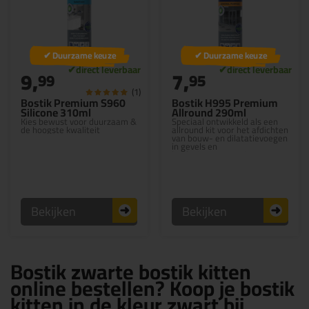
✔ Duurzame keuze
✔ Duurzame keuze
9,
7,
99
95
(1)
Bostik Premium S960
Bostik H995 Premium
Silicone 310ml
Allround 290ml
Kies bewust voor duurzaam &
Speciaal ontwikkeld als een
de hoogste kwaliteit
allround kit voor het afdichten
van bouw- en dilatatievoegen
in gevels en
beglazingstoepassingen
Bekijken
Bekijken
Bostik zwarte bostik kitten
online bestellen? Koop je bostik
kitten in de kleur zwart bij