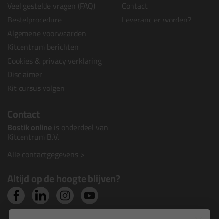
Veel gestelde vragen (FAQ)
Contact
Bestelprocedure
Leverancier worden?
Algemene voorwaarden
Kitcentrum berichten
Cookies & privacy verklaring
Disclaimer
Kit cursus volgen
Contact
Bostik online
is onderdeel van
Kitcentrum B.V.
Alle contactgegevens >
Altijd op de hoogte blijven?