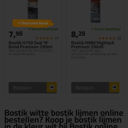
✔ Duurzame keuze
7,
8,
95
25
(1)
(3)
Bostik H750 Seal 'N'
Bostik H980 Hightack
Bond Premium 290ml
Premium 290ml
Niet vlekkende allround lijm-
Zeer geschikt voor
en afdichtingskit
structurele verlijming zonder
klemmen
Bekijken
Bekijken
Bostik witte bostik lijmen online
bestellen? Koop je bostik lijmen
in de kleur wit bij Bostik online