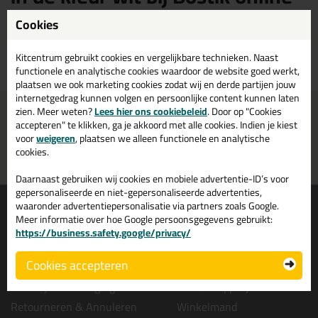
Cookies
Bostik bostik Lijmen in de kleur wit kopen? Op Bostik online vind je een
ruim assortiment Bostik witte bostik lijmen. Bestel je Bostik bostik
lijmen wit daarom gemakkelijk en snel op Bostik online!
Kitcentrum gebruikt cookies en vergelijkbare technieken. Naast
functionele en analytische cookies waardoor de website goed werkt,
plaatsen we ook marketing cookies zodat wij en derde partijen jouw
internetgedrag kunnen volgen en persoonlijke content kunnen laten
zien. Meer weten?
Voor 21:00 uur besteld
Lees hier ons cookiebeleid
Gratis
bezorging in
. Door op "Cookies
NL & BE
morgen in huis
vanaf
75,-
accepteren" te klikken, ga je akkoord met alle cookies. Indien je kiest
voor
weigeren
, plaatsen we alleen functionele en analytische
Grootste assortiment
PostNL afhaalpunt: kies zelf
cookies.
uit voorraad leverbaar
wanneer je afhaalt
Daarnaast gebruiken wij cookies en mobiele advertentie-ID’s voor
gepersonaliseerde en niet-gepersonaliseerde advertenties,
Informatie
Over ons
waaronder advertentiepersonalisatie via partners zoals Google.
Meer informatie over hoe Google persoonsgegevens gebruikt:
Tips en tricks
Wie wij zijn?
https://business.safety.google/privacy/
Keuzehulpen
Vacatures bij kitcentrum.nl
Cookies accepteren
Acties
Over Kitcentrum.nl
Levertijd & Bezorging
Maatschappelijk
Retourneren & Annuleren
Winkelmand