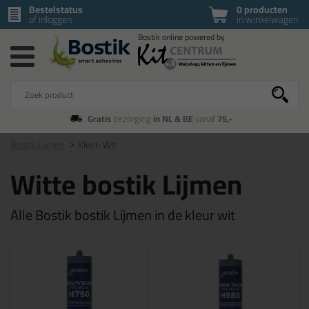
Bestelstatus
0 producten
of inloggen
in winkelwagen
Gratis
bezorging
in NL & BE
vanaf
75,-
Bostik Lijmen
Kleur: Wit
Witte bostik Lijmen
Alle Bostik bostik Lijmen in de kleur wit