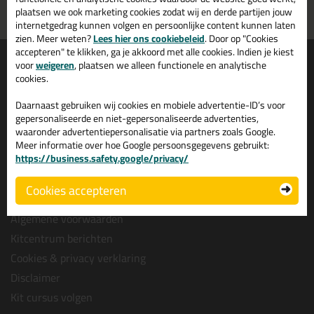
Grootste assortiment
PostNL afhaalpunt: kies zelf
plaatsen we ook marketing cookies zodat wij en derde partijen jouw
uit voorraad leverbaar
wanneer je afhaalt
internetgedrag kunnen volgen en persoonlijke content kunnen laten
zien. Meer weten?
Lees hier ons cookiebeleid
. Door op "Cookies
accepteren" te klikken, ga je akkoord met alle cookies. Indien je kiest
Informatie
Over ons
voor
weigeren
, plaatsen we alleen functionele en analytische
cookies.
Tips en tricks
Wie wij zijn?
Keuzehulpen
Vacatures bij kitcentrum.nl
Daarnaast gebruiken wij cookies en mobiele advertentie-ID’s voor
gepersonaliseerde en niet-gepersonaliseerde advertenties,
Acties
Over Kitcentrum.nl
waaronder advertentiepersonalisatie via partners zoals Google.
Levertijd & Bezorging
Maatschappelijk
Meer informatie over hoe Google persoonsgegevens gebruikt:
Retourneren & Annuleren
https://business.safety.google/privacy/
Winkelmand
Veel gestelde vragen (FAQ)
Contact
Cookies accepteren
Bestelprocedure
Leverancier worden?
Algemene voorwaarden
Kitcentrum berichten
Cookies & privacy verklaring
Disclaimer
Kit cursus volgen