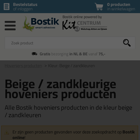
Bestelstatus
0 producten
of inloggen
in winkelwagen
Gratis
bezorging
in NL & BE
vanaf
75,-
Hoveniers producten
Kleur: Beige / zandkleuren
Beige / zandkleurige
hoveniers producten
Alle Bostik hoveniers producten in de kleur beige
/ zandkleuren
Er zijn geen producten gevonden voor deze zoekopdracht op
Bostik
online
!