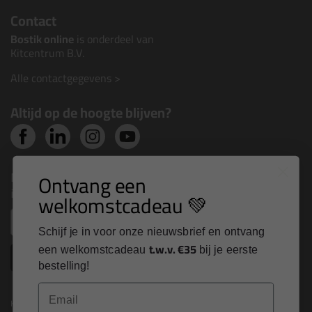
Contact
Bostik online
is onderdeel van
Kitcentrum B.V.
Alle contactgegevens >
Altijd op de hoogte blijven?
Nieuws, tips en exclusieve deals rechtstreeks in je
Ontvang een
inbox
welkomstcadeau 💚
Email
Schijf je in voor onze nieuwsbrief en ontvang
t.w.v. €35
een welkomstcadeau
bij je eerste
Inschrijven
bestelling!
Email
Kitcentrum is trots op: