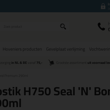
I
a
Hoveniers producten
Gevelplaat verlijming
Vochtweri
zorging
in NL & BE
vanaf
75,-
Grootste assortiment
uit voorraad le
Bond Premium 290ml
stik H750 Seal 'N' B
90ml