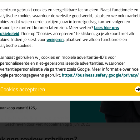
een
ewust
milieuvriendelijker
ewust
minder schadelijk
cadeau 💚
tcentrum gebruikt cookies en vergelijkbare technieken. Naast functionele en
alytische cookies waardoor de website goed werkt, plaatsen we ook market
ewust
hoogste kwaliteit
okies zodat wij en derde partijen jouw internetgedrag kunnen volgen en
ewust
geen oplosmiddelen
rsoonlijke content kunnen laten zien. Meer weten?
Lees hier ons
e nieuwsbrief en ontvang een
okiebeleid
. Door op "Cookies accepteren" te klikken, ga je akkoord met alle
ewust
breed toepasbaar
v. €35,-
bij je eerste bestelling!
okies. Indien je kiest voor
weigeren
, plaatsen we alleen functionele en
ewust in
PCR
koker
alytische cookies.
arnaast gebruiken wij cookies en mobiele advertentie-ID’s voor
personaliseerde en niet-gepersonaliseerde advertenties, waaronder
vertentiepersonalisatie via partners zoals Google. Meer informatie over hoe
Omschrijving
Video
S
ogle persoonsgegevens gebruikt:
https://business.safety.google/privacy/
 de actiecode ›
Bostik H750 Seal 'N' Bond Premi
Cookies accepteren
views voor:
 wil geen cadeau
 product wordt beoordeeld met
sterren, gebaseerd op
1
re
j aankoop vanaf €125,-
Heel makkelijk om mee te werken.
Geschreven door Piet Koppelman op 9 juni 2023
k een review schrijven?