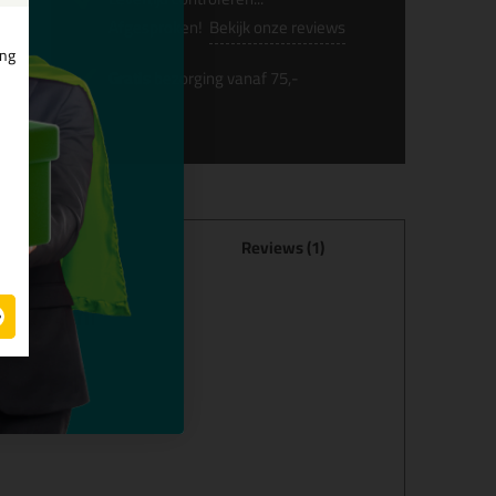
Afgesproken!
Bekijk onze reviews
ing
Gratis
bezorging vanaf 75,-
pecificaties
Reviews (1)
um 290ml
view