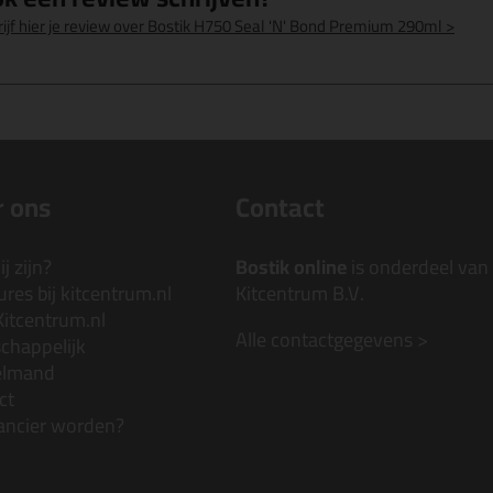
rijf hier je review over Bostik H750 Seal 'N' Bond Premium 290ml >
 ons
Contact
j zijn?
Bostik online
is onderdeel van
res bij kitcentrum.nl
Kitcentrum B.V.
Kitcentrum.nl
Alle contactgegevens >
chappelijk
elmand
ct
ancier worden?