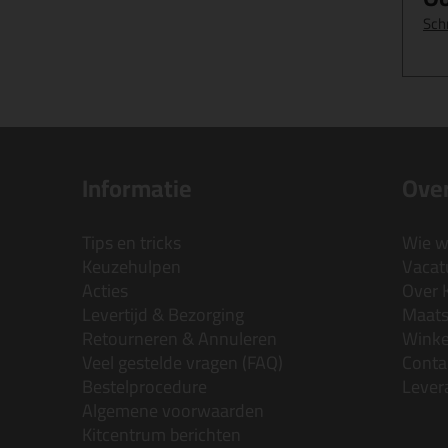
Sch
Informatie
Over
Tips en tricks
Wie wi
Keuzehulpen
Vacatu
Acties
Over 
Levertijd & Bezorging
Maats
Retourneren & Annuleren
Wink
Veel gestelde vragen (FAQ)
Conta
Bestelprocedure
Lever
Algemene voorwaarden
Kitcentrum berichten