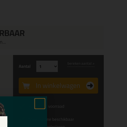
ERBAAR
...
bereken aantal >
Aantal
In winkelwagen
Voldoende voorraad
Alleen online beschikbaar
Levertijd controleren...