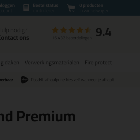
nloggen
Bestelstatus
0 producten
ccount
controleren
in winkelwagen
9.4
Hulp nodig?
Contact ons
16.432 beoordelingen
ng daken
Verwerkingsmaterialen
Fire protect
verbaar
PostNL afhaalpunt: kies zelf wanneer je afhaalt
ond Premium