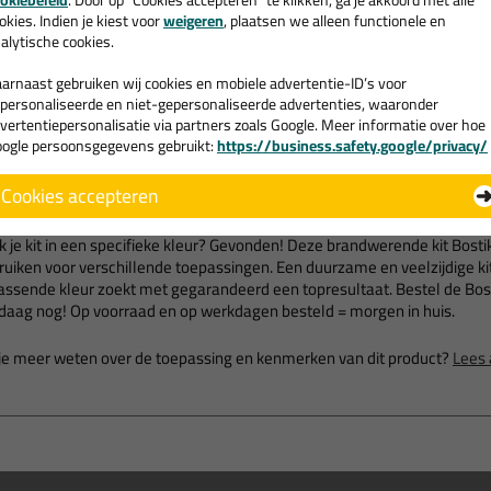
okiebeleid
. Door op "Cookies accepteren" te klikken, ga je akkoord met alle
okies. Indien je kiest voor
weigeren
, plaatsen we alleen functionele en
alytische cookies.
arnaast gebruiken wij cookies en mobiele advertentie-ID’s voor
personaliseerde en niet-gepersonaliseerde advertenties, waaronder
vertentiepersonalisatie via partners zoals Google. Meer informatie over hoe
Omschrijving
Video
S
ogle persoonsgegevens gebruikt:
https://business.safety.google/privacy/
ostik FP 402 fireseal Silicone 31
Cookies accepteren
 je kit in een specifieke kleur? Gevonden! Deze brandwerende kit Bostik 
ruiken voor verschillende toepassingen. Een duurzame en veelzijdige kit
passende kleur zoekt met gegarandeerd een topresultaat. Bestel de Bosti
daag nog! Op voorraad en op werkdagen besteld = morgen in huis.
 je meer weten over de toepassing en kenmerken van dit product?
Lees 