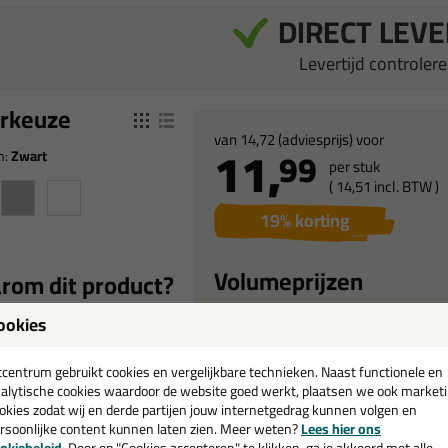
DIRECT LEV
Levertijd controleren
r
keuze
van
14,72
(adviesprijs) voor
11,
99
n:
Zwart
per stuk
(
14,
51
incl. BTW )
19
% korting
Volumeprijzen
rom dit product?
(geldig bij alle kleurcombinaties)
ookies
atis
tuitje(s) meegeleverd
12
stuks
11,49
p/st
bestel 12
t 4 uur brandwerend
22%
korting
tcentrum gebruikt cookies en vergelijkbare technieken. Naast functionele en
ewegingsopname tot 25%
alytische cookies waardoor de website goed werkt, plaatsen we ook market
48
stuks
10,99
p/st
bestel 48
ed bestand tegen UV,
okies zodat wij en derde partijen jouw internetgedrag kunnen volgen en
ter en
25%
korting
rsoonlijke content kunnen laten zien. Meer weten?
Lees hier ons
eersomstandigheden