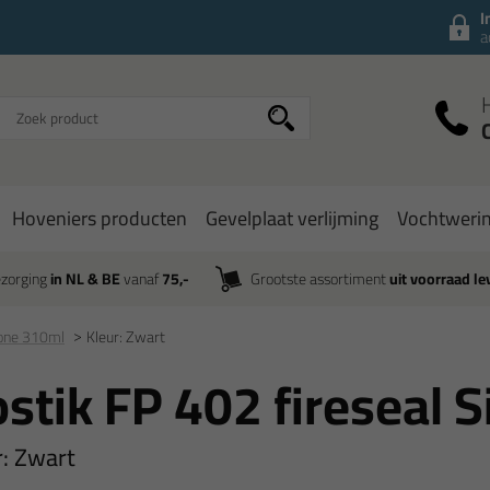
I
a
Hoveniers producten
Gevelplaat verlijming
Vochtweri
zorging
in NL & BE
vanaf
75,-
Grootste assortiment
uit voorraad le
icone 310ml
Kleur: Zwart
stik FP 402 fireseal 
r:
Zwart