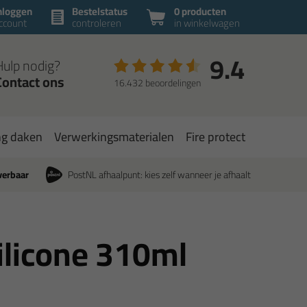
nloggen
Bestelstatus
0 producten
ccount
controleren
in winkelwagen
9.4
Hulp nodig?
Contact ons
16.432 beoordelingen
ng daken
Verwerkingsmaterialen
Fire protect
verbaar
PostNL afhaalpunt: kies zelf wanneer je afhaalt
Silicone 310ml