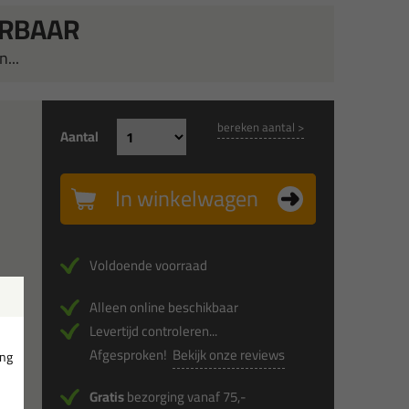
ERBAAR
...
bereken aantal >
Aantal
In winkelwagen
Voldoende voorraad
Alleen online beschikbaar
x
Levertijd controleren...
Afgesproken!
Bekijk onze reviews
ing
x
Gratis
bezorging vanaf 75,-