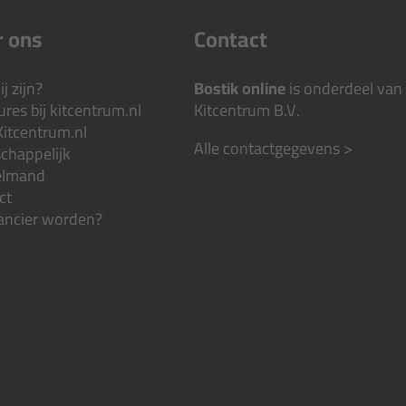
 ons
Contact
j zijn?
Bostik online
is onderdeel van
res bij kitcentrum.nl
Kitcentrum B.V.
Kitcentrum.nl
Alle contactgegevens >
chappelijk
elmand
ct
ancier worden?