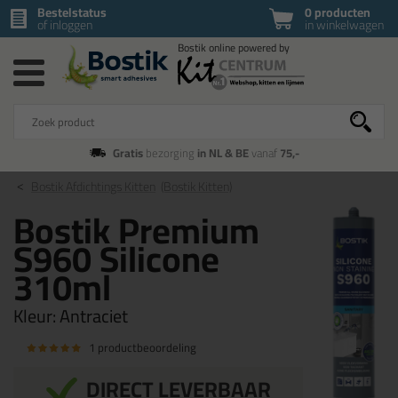
Bestelstatus
0 producten
of inloggen
in winkelwagen
Gratis
bezorging
in NL & BE
vanaf
75,-
Bostik Afdichtings Kitten
(Bostik Kitten)
Bostik Premium
S960 Silicone
310ml
Kleur:
Antraciet
1 productbeoordeling
DIRECT LEVERBAAR