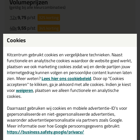
Volumeprijzen
(geldig bij alle kleurcombinaties)
12x
9,75
p/st
32%
korting
48x
9,55
p/st
34%
korting
Cookies
Waarom dit product?
Kitcentrum gebruikt cookies en vergelijkbare technieken. Naast
Met
5 sterren
beoordeeld
functionele en analytische cookies waardoor de website goed werkt,
Bewust
duurzaam bouwen
plaatsen we ook marketing cookies zodat wij en derde partijen jouw
Bewust
milieuvriendelijker
internetgedrag kunnen volgen en persoonlijke content kunnen laten
zien. Meer weten?
Lees hier ons cookiebeleid
. Door op "Cookies
Bewust
minder schadelijk
accepteren" te klikken, ga je akkoord met alle cookies. Indien je kiest
Bewust
hoogste kwaliteit
voor
weigeren
, plaatsen we alleen functionele en analytische
Bewust
geen oplosmiddelen
cookies.
Bewust
breed toepasbaar
Daarnaast gebruiken wij cookies en mobiele advertentie-ID’s voor
gepersonaliseerde en niet-gepersonaliseerde advertenties,
waaronder advertentiepersonalisatie via partners zoals Google.
Omschrijving
Video
Specificaties
Reviews (1)
Meer informatie over hoe Google persoonsgegevens gebruikt:
https://business.safety.google/privacy/