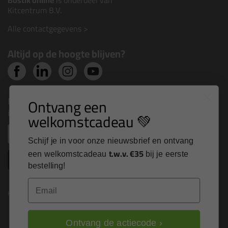
Bostik online
is onderdeel van
Kitcentrum B.V.
Alle contactgegevens >
Altijd op de hoogte blijven?
Nieuws, tips en exclusieve deals rechtstreeks in je
Ontvang een
inbox
welkomstcadeau 💚
Email
Schijf je in voor onze nieuwsbrief en ontvang
t.w.v. €35
een welkomstcadeau
bij je eerste
Inschrijven
bestelling!
Email
Kitcentrum is trots op:
Ontvang de actiecode ›