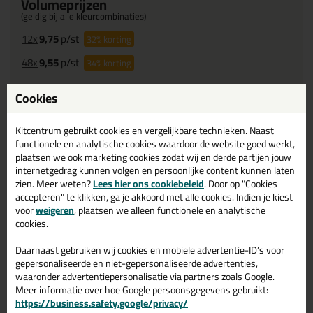
Volumeprijzen
(geldig bij alle kleurcombinaties)
12x
9,75
p/st
32%
korting
48x
9,55
p/st
34%
korting
Cookies
Waarom dit product?
Met
5 sterren
beoordeeld
Kitcentrum gebruikt cookies en vergelijkbare technieken. Naast
Bewust
duurzaam bouwen
functionele en analytische cookies waardoor de website goed werkt,
plaatsen we ook marketing cookies zodat wij en derde partijen jouw
Bewust
milieuvriendelijker
internetgedrag kunnen volgen en persoonlijke content kunnen laten
Bewust
minder schadelijk
zien. Meer weten?
Lees hier ons cookiebeleid
. Door op "Cookies
Bewust
hoogste kwaliteit
accepteren" te klikken, ga je akkoord met alle cookies. Indien je kiest
voor
weigeren
, plaatsen we alleen functionele en analytische
Bewust
geen oplosmiddelen
cookies.
Bewust
breed toepasbaar
Daarnaast gebruiken wij cookies en mobiele advertentie-ID’s voor
gepersonaliseerde en niet-gepersonaliseerde advertenties,
waaronder advertentiepersonalisatie via partners zoals Google.
Omschrijving
Video
Specificaties
Reviews (1)
Meer informatie over hoe Google persoonsgegevens gebruikt:
https://business.safety.google/privacy/