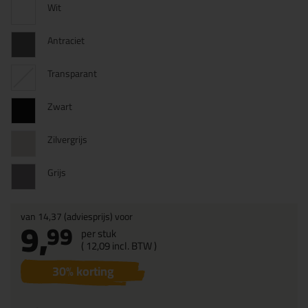
Wit
Antraciet
Transparant
Zwart
Zilvergrijs
Grijs
van
14,37
(adviesprijs) voor
9,
99
per stuk
(
12,
09
incl. BTW )
30
% korting