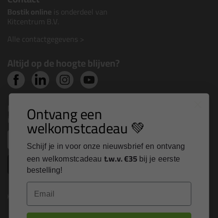
Bostik online
is onderdeel van
Kitcentrum B.V.
Alle contactgegevens >
Altijd op de hoogte blijven?
Nieuws, tips en exclusieve deals rechtstreeks in je
Ontvang een
inbox
welkomstcadeau 💚
Email
Schijf je in voor onze nieuwsbrief en ontvang
t.w.v. €35
een welkomstcadeau
bij je eerste
Inschrijven
bestelling!
Email
Kitcentrum is trots op: