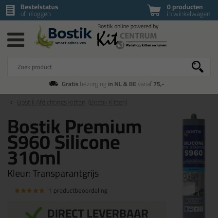
Bestelstatus
0 producten
of inloggen
in winkelwagen
Gratis
bezorging
in NL & BE
vanaf
75,-
Bostik Afdichtings Kitten
(Bostik Kitten)
Bostik Premium
S960 Silicone
310ml
Kleur:
Transparantgrijs
1 productbeoordeling
DIRECT LEVERBAAR